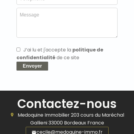
J’ai lu et j'accepte la
politique de
confidentialité
de ce site
Envoyer
Contactez-nous
Medoquine Immobilier
203 cours du Maréchal
Gallieni
33000
Bordeaux France
cecile@medoquine-immo.fr